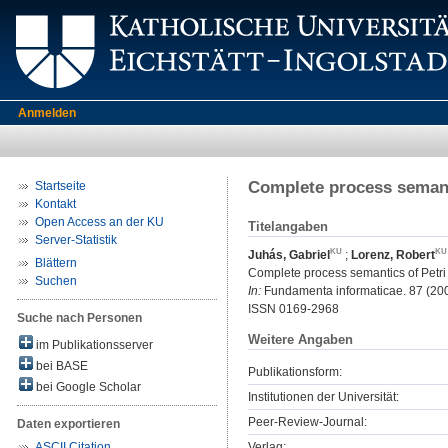
Anmelden
Complete process semant
Startseite
Kontakt
Open Access an der KU
Titelangaben
Server-Statistik
Juhás, Gabriel
;
Lorenz, Robert
Blättern
Complete process semantics of Petri
Suchen
In:
Fundamenta informaticae. 87 (2008
ISSN 0169-2968
Suche nach Personen
Weitere Angaben
im Publikationsserver
bei BASE
Publikationsform:
bei Google Scholar
Institutionen der Universität:
Peer-Review-Journal:
Daten exportieren
Verlag:
ASCII Citation