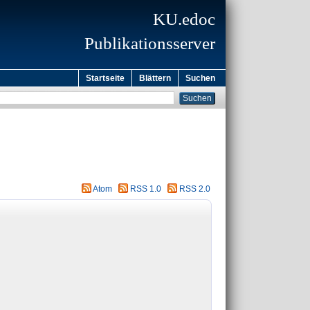
KU.edoc
Publikationsserver
Startseite
Blättern
Suchen
Atom
RSS 1.0
RSS 2.0