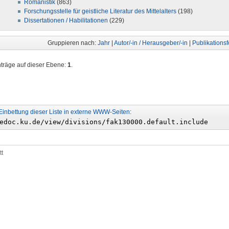
Romanistik
(863)
Forschungsstelle für geistliche Literatur des Mittelalters
(198)
Dissertationen / Habilitationen
(229)
Gruppieren nach:
Jahr
|
Autor/-in / Herausgeber/-in
|
Publikations
nträge auf dieser Ebene:
1
.
Einbettung dieser Liste in externe WWW-Seiten:
tt