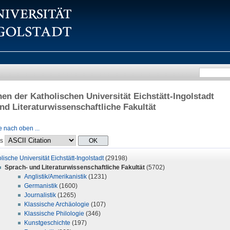
onen der Katholischen Universität Eichstätt-Ingolstadt
nd Literaturwissenschaftliche Fakultät
 nach oben ...
ls
lische Universität Eichstätt-Ingolstadt
(29198)
Sprach- und Literaturwissenschaftliche Fakultät
(5702)
Anglistik/Amerikanistik
(1231)
Germanistik
(1600)
Journalistik
(1265)
Klassische Archäologie
(107)
Klassische Philologie
(346)
Kunstgeschichte
(197)