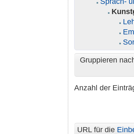
Sprach- u
Kunst
Leh
Eme
So
Gruppieren nac
Anzahl der Einträ
URL für die
Einb