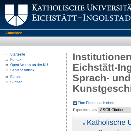
Anmelden
Institutione
Startseite
Kontakt
Eichstätt-In
Open Access an der KU
Server-Statistik
Sprach- und 
Blättern
Suchen
Kunstgesch
Eine Ebene nach oben ...
Exportieren als
Katholische U