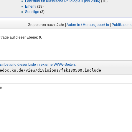
Lehrstuhl für Klassische Philologie II (bis 2006)
(10)
Emeriti
(19)
Sonstige
(3)
Gruppieren nach:
Jahr
|
Autor/-in / Herausgeber/-in
|
Publikations
nträge auf dieser Ebene:
0
.
Einbettung dieser Liste in externe WWW-Seiten:
tt