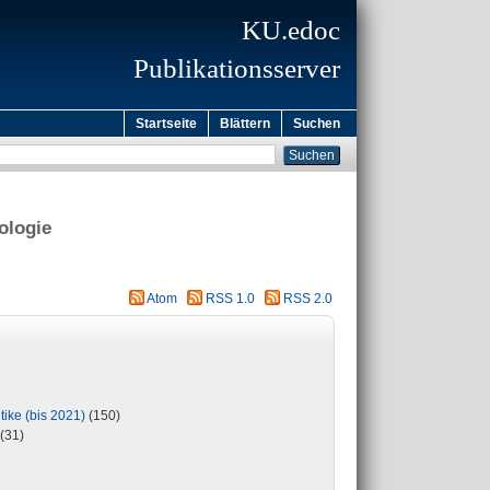
KU.edoc
Publikationsserver
Startseite
Blättern
Suchen
ologie
Atom
RSS 1.0
RSS 2.0
tike (bis 2021)
(150)
(31)