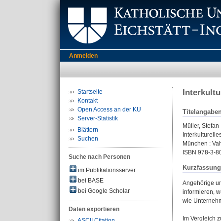
Anmelden
Interkultu
Startseite
Kontakt
Open Access an der KU
Titelangabe
Server-Statistik
Müller, Stefan
Blättern
Interkulturelle
Suchen
München : Vah
ISBN 978-3-8
Suche nach Personen
Kurzfassung
im Publikationsserver
bei BASE
Angehörige unt
bei Google Scholar
informieren, w
wie Unternehm
Daten exportieren
Im Vergleich z
ASCII Citation