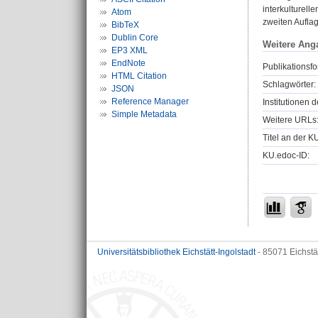
interkulturel
Atom
zweiten Auflag
BibTeX
Dublin Core
Weitere Ang
EP3 XML
EndNote
Publikationsfo
HTML Citation
Schlagwörter:
JSON
Reference Manager
Institutionen d
Simple Metadata
Weitere URLs
Titel an der K
KU.edoc-ID:
Universitätsbibliothek Eichstätt-Ingolstadt
- 85071 Eichstä