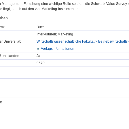
len Management-Forschung eine wichtige Rolle spielen: die Schwartz Value Surve
e liegt jedoch auf den vier Marketing-Instrumenten.
aben
rm:
Buch
Interkulturell; Marketing
er Universität:
Wirtschaftswissenschaftliche Fakultät > Betriebswirtschaf
:
Verlagsinformationen
U entstanden:
Ja
9570
tt