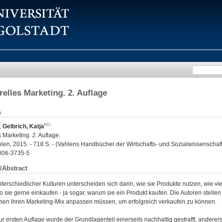
relles Marketing. 2. Auflage
n
;
Gelbrich, Katja
:
s Marketing. 2. Auflage.
len, 2015. - 718 S. - (Vahlens Handbücher der Wirtschafts- und Sozialwissenschaf
006-3735-5
/Abstract
erschiedlicher Kulturen unterscheiden sich darin, wie sie Produkte nutzen, wie viel 
o sie gerne einkaufen - ja sogar, warum sie ein Produkt kaufen. Die Autoren stelle
en ihren Marketing-Mix anpassen müssen, um erfolgreich verkaufen zu können.
ur ersten Auflage wurde der Grundlagenteil einerseits nachhaltig gestrafft, anderers