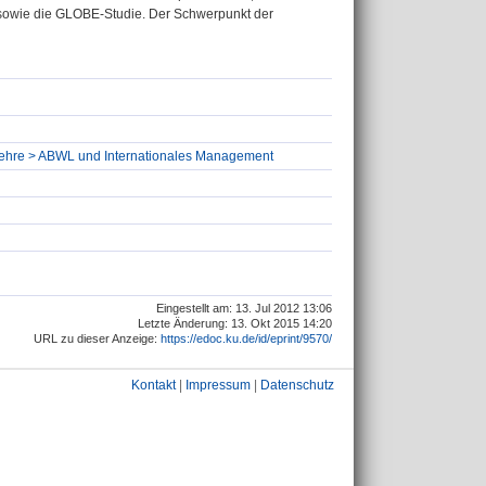
y sowie die GLOBE-Studie. Der Schwerpunkt der
tslehre > ABWL und Internationales Management
Eingestellt am: 13. Jul 2012 13:06
Letzte Änderung: 13. Okt 2015 14:20
URL zu dieser Anzeige:
https://edoc.ku.de/id/eprint/9570/
Kontakt
|
Impressum
|
Datenschutz