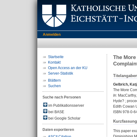
Anmelden
The More 
Startseite
Kontakt
Complaint
Open Access an der KU
Server-Statistik
Titelangabe
Blättern
Gelbrich, Kat
Suchen
The More Comp
In:
MacCarthy, 
Suche nach Personen
Hyde? ; procee
im Publikationsserver
Edith Cowan U
bei BASE
ISBN 978-0-6
bei Google Scholar
Kurzfassung
Daten exportieren
This paper exa
Diminishing Ma
ASCII Citation