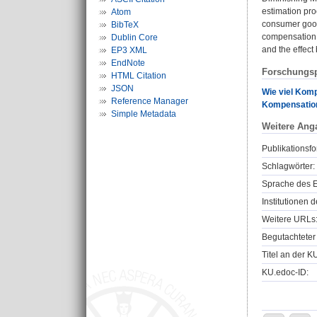
estimation pro
Atom
consumer goods
BibTeX
compensation.
Dublin Core
and the effec
EP3 XML
EndNote
Forschungsp
HTML Citation
JSON
Wie viel Komp
Reference Manager
Kompensation
Simple Metadata
Weitere Ang
Publikationsfo
Schlagwörter:
Sprache des E
Institutionen d
Weitere URLs
Begutachteter 
Titel an der K
KU.edoc-ID: