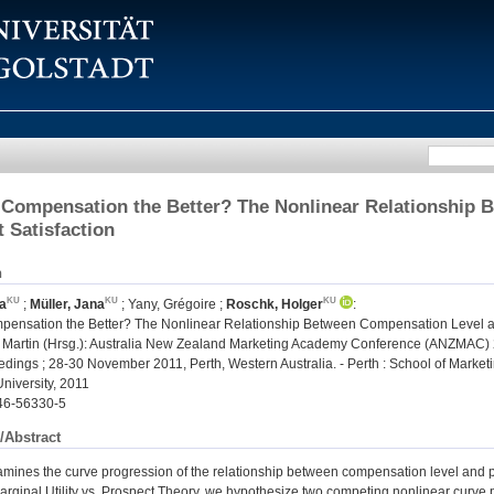
Compensation the Better? The Nonlinear Relationship 
 Satisfaction
n
ja
;
Müller, Jana
;
Yany, Grégoire
;
Roschk, Holger
:
ensation the Better? The Nonlinear Relationship Between Compensation Level an
Martin (Hrsg.): Australia New Zealand Marketing Academy Conference (ANZMAC) 20
dings ; 28-30 November 2011, Perth, Western Australia. - Perth : School of Market
niversity, 2011
46-56330-5
/Abstract
mines the curve progression of the relationship between compensation level and p
rginal Utility vs. Prospect Theory, we hypothesize two competing nonlinear curve