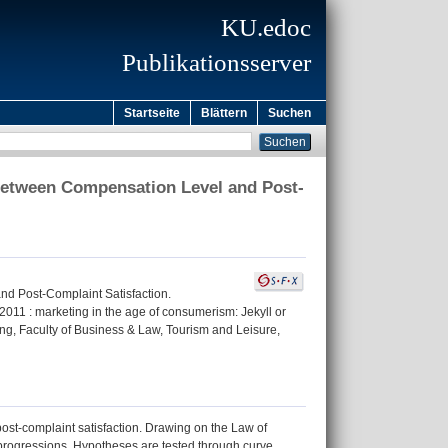
KU.edoc
Publikationsserver
Startseite
Blättern
Suchen
Between Compensation Level and Post-
d Post-Complaint Satisfaction.
11 : marketing in the age of consumerism: Jekyll or
ing, Faculty of Business & Law, Tourism and Leisure,
ost-complaint satisfaction. Drawing on the Law of
 progressions. Hypotheses are tested through curve