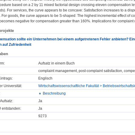
cedure based on a 2 by 11 mixed factorial design crossing eleven compensation le
). For services, the curve appears to be concave: Satisfaction increases to a dispr
 For goods, the curve appears to be S-shaped: The highest incremental effect of 
t becomes negative for compensation greater than 160%. Implications for complain
rojekte
ensation sollte ein Unternehmen bei einem aufgetretenen Fehler anbieten? Ein
 auf Zufriedenheit
aben
rm:
Aufsatz in einem Buch
complaint management, post-complaint satisfaction, compen
intrags:
Englisch
er Universität:
Wirtschaftswissenschaftliche Fakultät > Betriebswirtschaf
:
Beschreibung
Aufsatz:
Ja
U entstanden:
Ja
9273