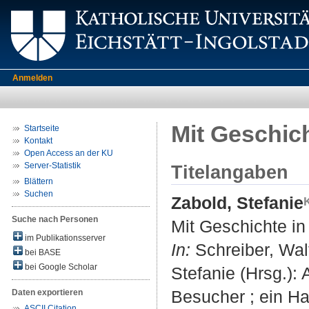
Anmelden
Mit Geschic
Startseite
Kontakt
Open Access an der KU
Server-Statistik
Titelangaben
Blättern
Suchen
Zabold, Stefanie
Suche nach Personen
Mit Geschichte i
im Publikationsserver
In:
Schreiber, Wal
bei BASE
bei Google Scholar
Stefanie (Hrsg.):
Besucher ; ein Ha
Daten exportieren
ASCII Citation