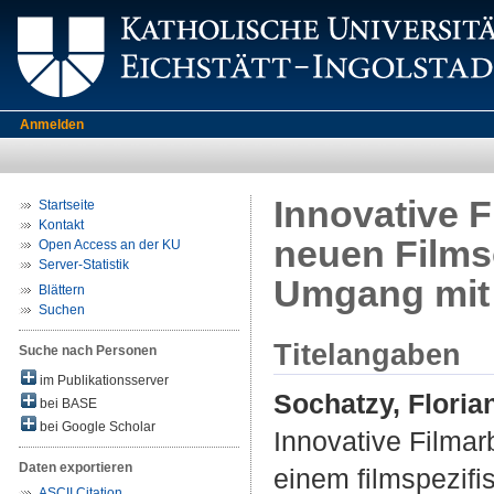
Anmelden
Innovative F
Startseite
Kontakt
neuen Films
Open Access an der KU
Server-Statistik
Umgang mit 
Blättern
Suchen
Titelangaben
Suche nach Personen
im Publikationsserver
Sochatzy, Floria
bei BASE
bei Google Scholar
Innovative Filmar
Daten exportieren
einem filmspezifi
ASCII Citation