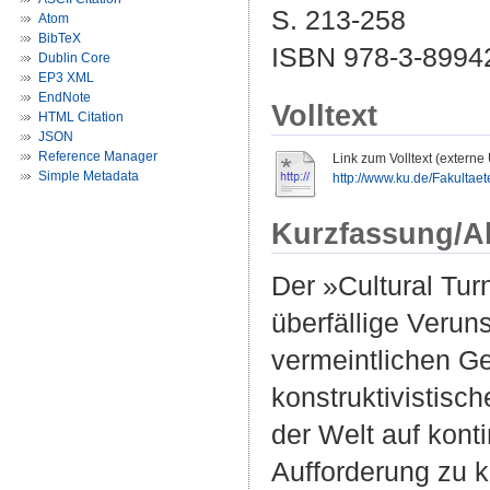
S. 213-258
Atom
BibTeX
ISBN 978-3-8994
Dublin Core
EP3 XML
EndNote
Volltext
HTML Citation
JSON
Reference Manager
Link zum Volltext (externe
Simple Metadata
http://www.ku.de/Fakultae
Kurzfassung/A
Der »Cultural Tur
überfällige Verun
vermeintlichen Ge
konstruktivistisc
der Welt auf kont
Aufforderung zu 