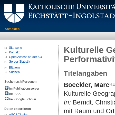
Anmelden
Kulturelle 
Startseite
Kontakt
Performativi
Open Access an der KU
Server-Statistik
Blättern
Titelangaben
Suchen
Suche nach Personen
Boeckler, Marc
im Publikationsserver
Kulturelle Geogra
bei BASE
bei Google Scholar
In:
Berndt, Christi
Daten exportieren
mit Raum und Ort n
ASCII Citation