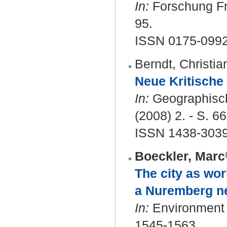
In:
Forschung Fra
95.
ISSN 0175-099
Berndt, Christia
Neue Kritische
In:
Geographische
(2008) 2. - S. 66
ISSN 1438-303
Boeckler, Marc
The city as worl
a Nuremberg n
In:
Environment a
1545-1563.