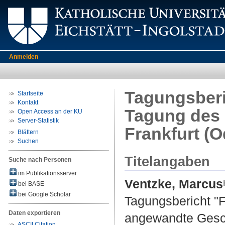
Anmelden
Tagungsberi
Startseite
Kontakt
Tagung des 
Open Access an der KU
Server-Statistik
Frankfurt (O
Blättern
Suchen
Titelangaben
Suche nach Personen
im Publikationsserver
Ventzke, Marcus
bei BASE
bei Google Scholar
Tagungsbericht "F
Daten exportieren
angewandte Geschi
ASCII Citation