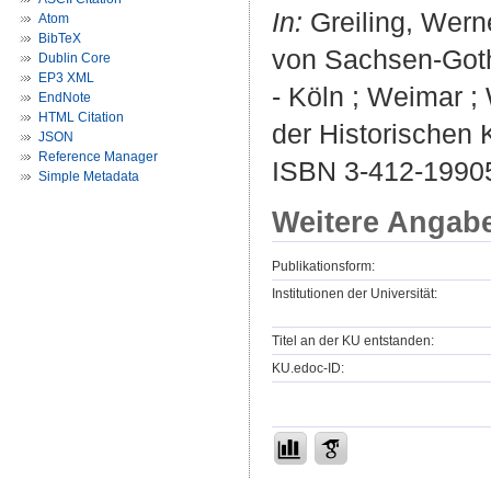
In:
Greiling, Werner
Atom
BibTeX
von Sachsen-Gotha
Dublin Core
EP3 XML
- Köln ; Weimar ; 
EndNote
HTML Citation
der Historischen 
JSON
Reference Manager
ISBN 3-412-1990
Simple Metadata
Weitere Angab
Publikationsform:
Institutionen der Universität:
Titel an der KU entstanden:
KU.edoc-ID: