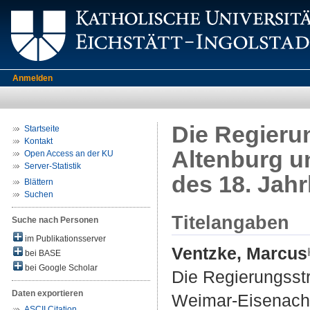
Anmelden
Die Regieru
Startseite
Kontakt
Altenburg 
Open Access an der KU
Server-Statistik
des 18. Jah
Blättern
Suchen
Titelangaben
Suche nach Personen
im Publikationsserver
Ventzke, Marcus
bei BASE
bei Google Scholar
Die Regierungsst
Daten exportieren
Weimar-Eisenach 
ASCII Citation