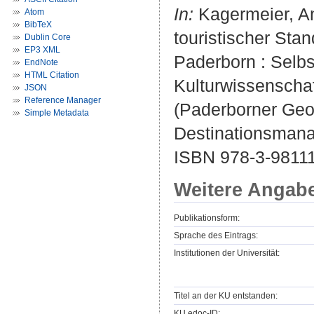
In:
Kagermeier, And
Atom
BibTeX
touristischer Sta
Dublin Core
EP3 XML
Paderborn : Selbs
EndNote
HTML Citation
Kulturwissenschaf
JSON
Reference Manager
(Paderborner Geo
Simple Metadata
Destinationsmana
ISBN 978-3-9811
Weitere Angab
Publikationsform:
Sprache des Eintrags:
Institutionen der Universität:
Titel an der KU entstanden:
KU.edoc-ID: