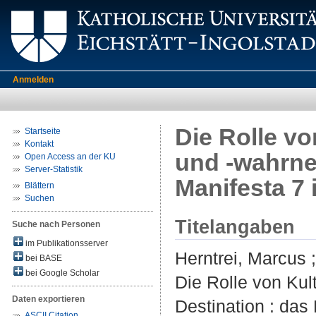
Anmelden
Die Rolle vo
Startseite
Kontakt
und -wahrne
Open Access an der KU
Server-Statistik
Manifesta 7 
Blättern
Suchen
Titelangaben
Suche nach Personen
im Publikationsserver
Herntrei, Marcus
bei BASE
bei Google Scholar
Die Rolle von Ku
Daten exportieren
Destination : das 
ASCII Citation