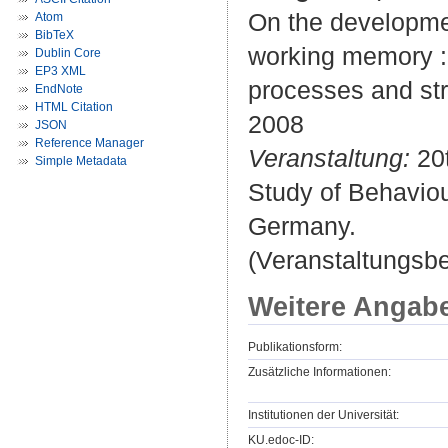
On the developmen
Atom
BibTeX
working memory : 
Dublin Core
EP3 XML
processes and str
EndNote
HTML Citation
2008
JSON
Reference Manager
Veranstaltung:
20t
Simple Metadata
Study of Behaviou
Germany.
(Veranstaltungsb
Weitere Angab
Publikationsform:
Zusätzliche Informationen:
Institutionen der Universität:
KU.edoc-ID: