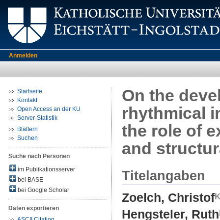
Anmelden
On the deve
Startseite
Kontakt
rhythmical 
Open Access an der KU
Server-Statistik
the role of 
Blättern
Suchen
and structur
Suche nach Personen
im Publikationsserver
Titelangaben
bei BASE
bei Google Scholar
Zoelch, Christof
Daten exportieren
Hengsteler, Ruth
ASCII Citation