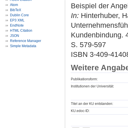
Beispiel der Ange
Atom
BibTeX
In:
Hinterhuber, Ha
Dublin Core
EP3 XML
Unternehmensführ
EndNote
HTML Citation
Kundenbindung. 4.
JSON
Reference Manager
S. 579-597
Simple Metadata
ISBN 3-409-4140
Weitere Angab
Publikationsform:
Institutionen der Universität:
Titel an der KU entstanden:
KU.edoc-ID: