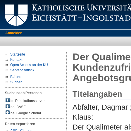
Anmelden
Der Qualime
Startseite
Kontakt
Kundenzufri
Open Access an der KU
Server-Statistik
Angebotsgru
Blättern
Suchen
Titelangaben
Suche nach Personen
im Publikationsserver
Abfalter, Dagmar
bei BASE
bei Google Scholar
Klaus
:
Daten exportieren
Der Qualimeter a
ASCII Citation