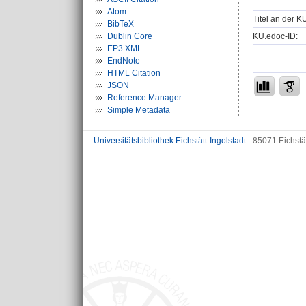
Atom
Titel an der K
BibTeX
KU.edoc-ID:
Dublin Core
EP3 XML
EndNote
HTML Citation
JSON
Reference Manager
Simple Metadata
Universitätsbibliothek Eichstätt-Ingolstadt
- 85071 Eichstä