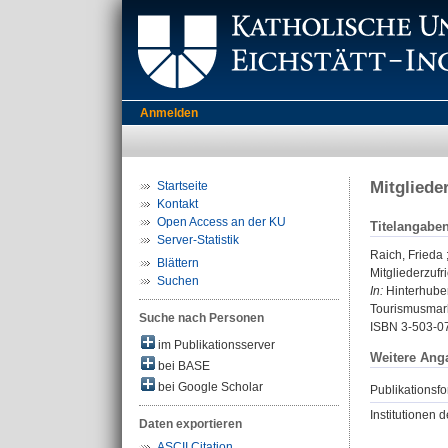
Anmelden
Mitgliede
Startseite
Kontakt
Open Access an der KU
Titelangabe
Server-Statistik
Raich, Frieda
Blättern
Mitgliederzufr
Suchen
In:
Hinterhuber
Tourismusmarke
Suche nach Personen
ISBN 3-503-0
im Publikationsserver
Weitere Ang
bei BASE
bei Google Scholar
Publikationsfo
Institutionen d
Daten exportieren
ASCII Citation