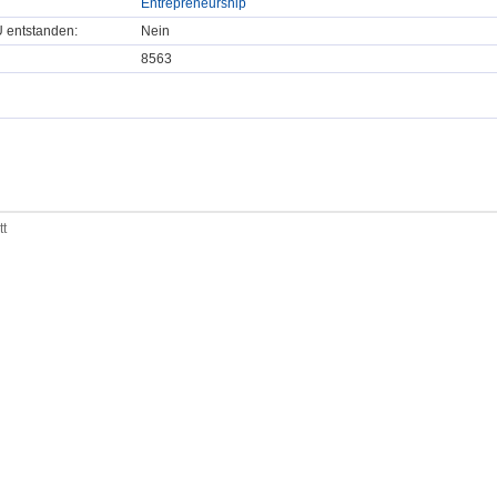
Entrepreneurship
U entstanden:
Nein
8563
tt