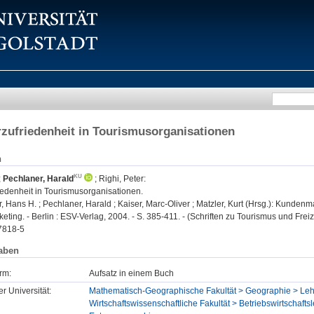
rzufriedenheit in Tourismusorganisationen
n
;
Pechlaner, Harald
;
Righi, Peter
:
iedenheit in Tourismusorganisationen.
, Hans H. ; Pechlaner, Harald ; Kaiser, Marc-Oliver ; Matzler, Kurt (Hrsg.): Kunde
ting. - Berlin : ESV-Verlag, 2004. - S. 385-411. - (Schriften zu Tourismus und Freize
7818-5
aben
rm:
Aufsatz in einem Buch
er Universität:
Mathematisch-Geographische Fakultät > Geographie > Lehr
Wirtschaftswissenschaftliche Fakultät > Betriebswirtschafts