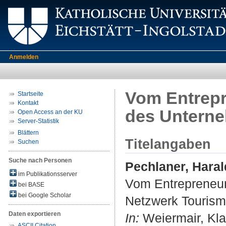
Anmelden
Vom Entrepr
Startseite
Kontakt
des Unterne
Open Access an der KU
Server-Statistik
Blättern
Titelangaben
Suchen
Suche nach Personen
Pechlaner, Haral
im Publikationsserver
Vom Entrepreneur
bei BASE
bei Google Scholar
Netzwerk Tourism
Daten exportieren
In:
Weiermair, Klau
ASCII Citation