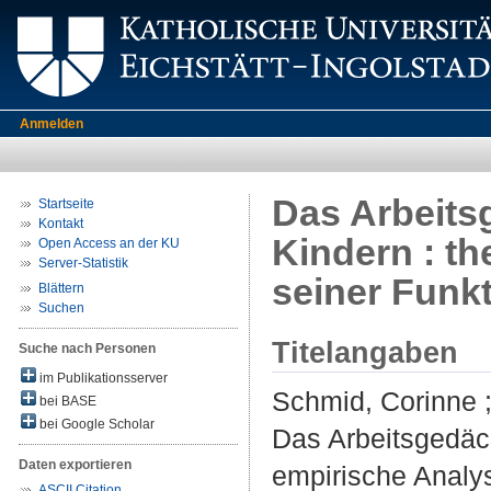
Anmelden
Das Arbeitsg
Startseite
Kontakt
Kindern : t
Open Access an der KU
Server-Statistik
seiner Funk
Blättern
Suchen
Titelangaben
Suche nach Personen
im Publikationsserver
Schmid, Corinne
bei BASE
bei Google Scholar
Das Arbeitsgedäch
Daten exportieren
empirische Analys
ASCII Citation