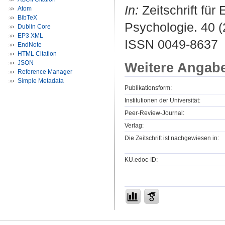
In:
Zeitschrift fü
Atom
BibTeX
Psychologie. 40 (2
Dublin Core
EP3 XML
ISSN 0049-8637
EndNote
HTML Citation
JSON
Weitere Angab
Reference Manager
Simple Metadata
Publikationsform:
Institutionen der Universität:
Peer-Review-Journal:
Verlag:
Die Zeitschrift ist nachgewiesen in:
KU.edoc-ID: