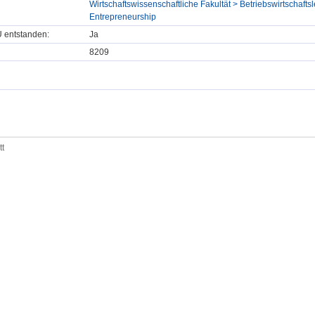
Wirtschaftswissenschaftliche Fakultät > Betriebswirtschafts
Entrepreneurship
U entstanden:
Ja
8209
tt