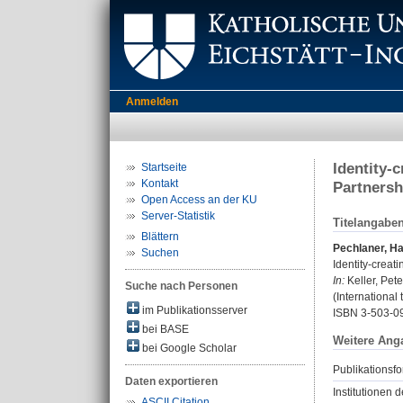
Anmelden
Identity-
Startseite
Kontakt
Partnersh
Open Access an der KU
Server-Statistik
Titelangabe
Blättern
Pechlaner, Ha
Suchen
Identity-creat
In:
Keller, Pete
Suche nach Personen
(International
im Publikationsserver
ISBN 3-503-0
bei BASE
Weitere Ang
bei Google Scholar
Publikationsfo
Daten exportieren
Institutionen d
ASCII Citation