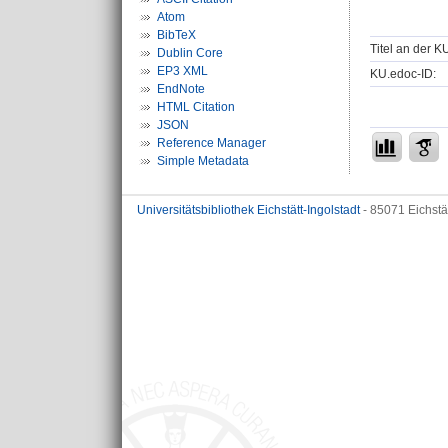
Atom
BibTeX
Titel an der K
Dublin Core
EP3 XML
KU.edoc-ID:
EndNote
HTML Citation
JSON
Reference Manager
Simple Metadata
Universitätsbibliothek Eichstätt-Ingolstadt
- 85071 Eichstä