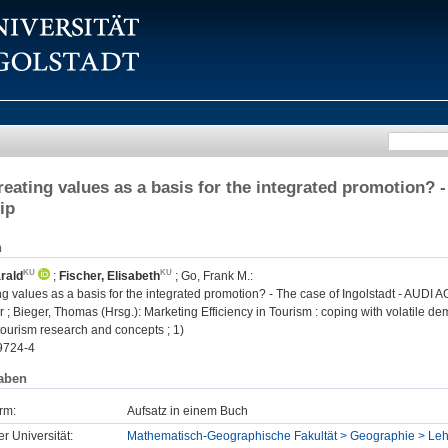
creating values as a basis for the integrated promotion? 
ip
n
rald
;
Fischer, Elisabeth
;
Go, Frank M.
:
ing values as a basis for the integrated promotion? - The case of Ingolstadt - AUDI A
r ; Bieger, Thomas (Hrsg.): Marketing Efficiency in Tourism : coping with volatile de
 tourism research and concepts ; 1)
9724-4
aben
rm:
Aufsatz in einem Buch
er Universität:
Mathematisch-Geographische Fakultät > Geographie > Lehr