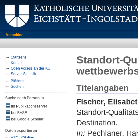
Anmelden
Standort-Qu
Startseite
Kontakt
wettbewerbs
Open Access an der KU
Server-Statistik
Blättern
Titelangaben
Suchen
Suche nach Personen
Fischer, Elisabe
im Publikationsserver
Standort-Qualitä
bei BASE
bei Google Scholar
Destination.
Daten exportieren
In:
Pechlaner, Har
ASCII Citation