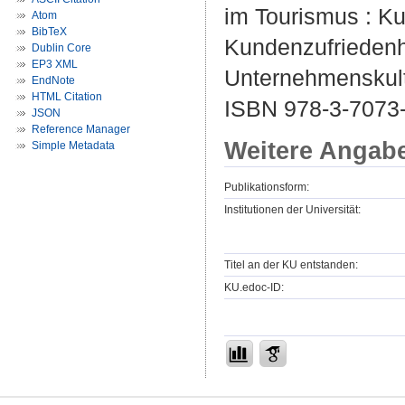
im Tourismus : K
Atom
BibTeX
Kundenzufriedenhe
Dublin Core
EP3 XML
Unternehmenskult
EndNote
HTML Citation
ISBN 978-3-7073
JSON
Reference Manager
Weitere Angab
Simple Metadata
Publikationsform:
Institutionen der Universität:
Titel an der KU entstanden:
KU.edoc-ID: