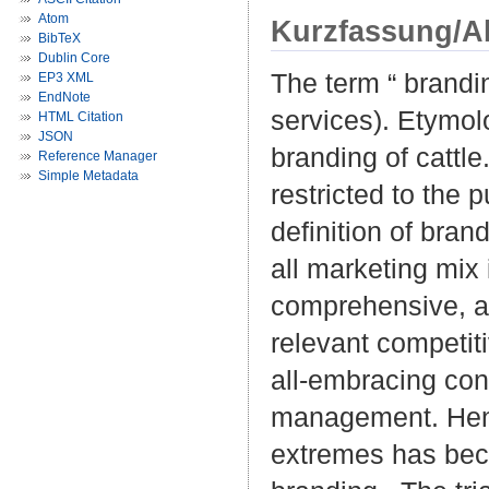
Atom
Kurzfassung/A
BibTeX
Dublin Core
The term “ brandin
EP3 XML
EndNote
services). Etymolo
HTML Citation
JSON
branding of cattle
Reference Manager
Simple Metadata
restricted to the 
definition of bra
all marketing mix 
comprehensive, an
relevant competit
all-embracing con
management. Henc
extremes has beco