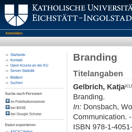
Anmelden
Branding
Startseite
Kontakt
Open Access an der KU
Server-Statistik
Titelangaben
Blättern
Suchen
Gelbrich, Katja
Suche nach Personen
Branding.
im Publikationsserver
In:
Donsbach, Wolf
bei BASE
bei Google Scholar
Communication. - 
ISBN 978-1-4051
Daten exportieren
ASCII Citation