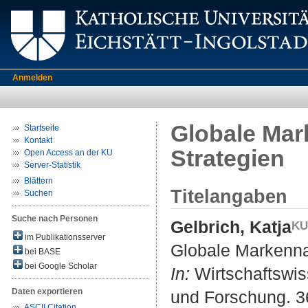
Anmelden
Globale Mar
Startseite
Kontakt
Strategien
Open Access an der KU
Server-Statistik
Blättern
Titelangaben
Suchen
Suche nach Personen
Gelbrich, Katja
im Publikationsserver
Globale Markenna
bei BASE
bei Google Scholar
In:
Wirtschaftswiss
Daten exportieren
und Forschung. 36
ASCII Citation