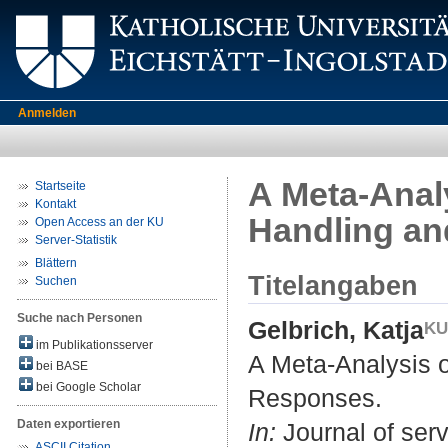
Anmelden
A Meta-Anal
Startseite
Kontakt
Handling a
Open Access an der KU
Server-Statistik
Blättern
Titelangaben
Suchen
Suche nach Personen
Gelbrich, Katja
im Publikationsserver
A Meta-Analysis 
bei BASE
bei Google Scholar
Responses.
Daten exportieren
In:
Journal of serv
ASCII Citation