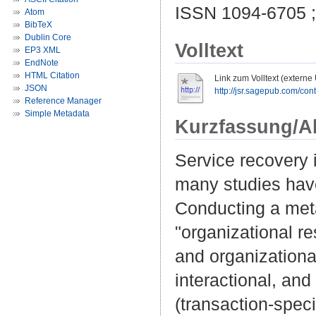
ISSN 1094-6705 
Atom
BibTeX
Dublin Core
Volltext
EP3 XML
EndNote
HTML Citation
Link zum Volltext (externe
JSON
http://jsr.sagepub.com/con
Reference Manager
Simple Metadata
Kurzfassung/A
Service recovery i
many studies have
Conducting a meta
"organizational r
and organizational
interactional, and
(transaction-spec