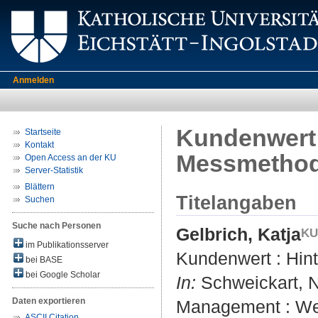
Anmelden
Kundenwert 
Startseite
Kontakt
Messmetho
Open Access an der KU
Server-Statistik
Blättern
Titelangaben
Suchen
Suche nach Personen
Gelbrich, Katja
im Publikationsserver
Kundenwert : Hin
bei BASE
bei Google Scholar
In:
Schweickart, Ni
Daten exportieren
Management : Wer
ASCII Citation