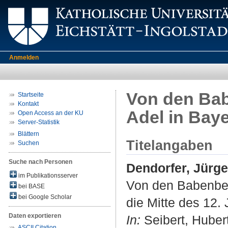
Anmelden
Von den Bab
Startseite
Kontakt
Adel in Baye
Open Access an der KU
Server-Statistik
Blättern
Titelangaben
Suchen
Suche nach Personen
Dendorfer, Jürg
im Publikationsserver
Von den Babenber
bei BASE
bei Google Scholar
die Mitte des 12.
Daten exportieren
In:
Seibert, Huber
ASCII Citation