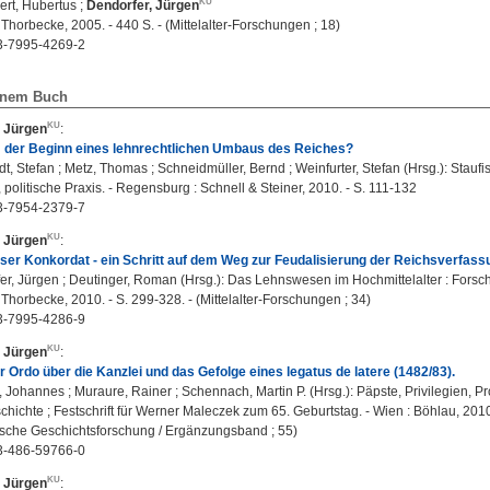
ert, Hubertus
;
Dendorfer, Jürgen
: Thorbecke, 2005. - 440 S. - (Mittelalter-Forschungen ; 18)
3-7995-4269-2
einem Buch
, Jürgen
:
: der Beginn eines lehnrechtlichen Umbaus des Reiches?
t, Stefan ; Metz, Thomas ; Schneidmüller, Bernd ; Weinfurter, Stefan (Hrsg.): Stauf
politische Praxis. - Regensburg : Schnell & Steiner, 2010. - S. 111-132
3-7954-2379-7
, Jürgen
:
er Konkordat - ein Schritt auf dem Weg zur Feudalisierung der Reichsverfass
r, Jürgen ; Deutinger, Roman (Hrsg.): Das Lehnswesen im Hochmittelalter : Forsc
: Thorbecke, 2010. - S. 299-328. - (Mittelalter-Forschungen ; 34)
3-7995-4286-9
, Jürgen
:
er Ordo über die Kanzlei und das Gefolge eines legatus de latere (1482/83).
 Johannes ; Muraure, Rainer ; Schennach, Martin P. (Hrsg.): Päpste, Privilegien, Pr
ichte ; Festschrift für Werner Maleczek zum 65. Geburtstag. - Wien : Böhlau, 2010. -
ische Geschichtsforschung / Ergänzungsband ; 55)
3-486-59766-0
, Jürgen
: