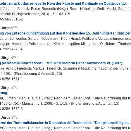
kehrt zurück : das erneuerte Rom der Päpste und Kardinäle im Quattrocento.
, Jochen ; Schmitz-Esser, Romedio (Hrsg.): Rom - Nabel der Welt : Macht, Glaube, K
ftliche Buchgesellschaft, 2010. - S. 103-115
3-534-23318-2
, Jürgen
:
ng von Entscheidungsfindung auf den Konzilien des 15. Jahrhunderts : zum Zere
 Jörg ; Schwedler, Gerald ; Töbelmann, Paul (Hrsg.): Politische Versammlungen und
gsprozesse des Reichs und der Kirche im späten Mittelalter. - Ostfildern : Thorbec
3-7995-4278-4
, Jürgen
:
..] plenissima informatione" : zur Kurienreform Papst Alexanders VI. (1497).
e, Arndt ; Friedrich, Markus ; Friedrich, Susanne (Hrsg.): Information in der Frühen 
84-108. - (Pluralisierung & Autorität ; 16)
3-8258-1671-1
, Jürgen
:
rung.
r, Jürgen ; Märtl, Claudia (Hrsg.): Nach dem Basler Konzil : die Neuordnung der
1450-1475). - Münster : LIT, 2008. - S. 1-18. - (Pluralisierung & Autorität ; 13)
3-8258-1370-3
, Jürgen
:
zen der Reformdiskussion in Domenico de' Domenichis "De episcopali dignitat
r, Jürgen ; Märtl, Claudia (Hrsg.): Nach dem Basler Konzil : die Neuordnung der