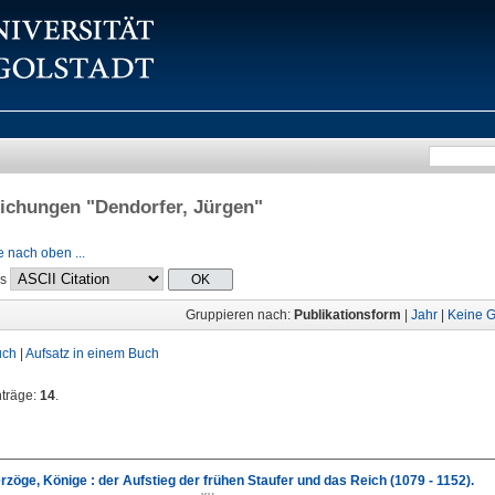
lichungen "
Dendorfer, Jürgen
"
 nach oben ...
ls
Gruppieren nach:
Publikationsform
|
Jahr
|
Keine G
uch
|
Aufsatz in einem Buch
nträge:
14
.
rzöge, Könige : der Aufstieg der frühen Staufer und das Reich (1079 - 1152).