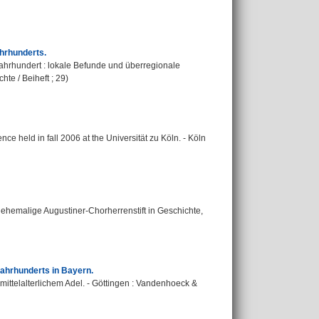
ahrhunderts.
Jahrhundert : lokale Befunde und überregionale
hte / Beiheft ; 29)
e held in fall 2006 at the Universität zu Köln. - Köln
s ehemalige Augustiner-Chorherrenstift in Geschichte,
Jahrhunderts in Bayern.
 mittelalterlichem Adel. - Göttingen : Vandenhoeck &