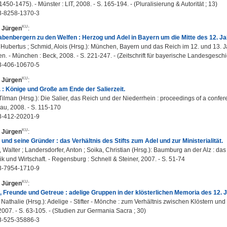
1450-1475). - Münster : LIT, 2008. - S. 165-194. - (Pluralisierung & Autorität ; 13)
3-8258-1370-3
, Jürgen
:
benbergern zu den Welfen : Herzog und Adel in Bayern um die Mitte des 12. J
 Hubertus ; Schmid, Alois (Hrsg.): München, Bayern und das Reich im 12. und 13. 
n. - München : Beck, 2008. - S. 221-247. - (Zeitschrift für bayerische Landesgeschic
3-406-10670-5
, Jürgen
:
. : Könige und Große am Ende der Salierzeit.
Tilman (Hrsg.): Die Salier, das Reich und der Niederrhein : proceedings of a conferenc
hlau, 2008. - S. 115-170
3-412-20201-9
, Jürgen
:
nd seine Gründer : das Verhältnis des Stifts zum Adel und zur Ministerialität.
 Walter ; Landersdorfer, Anton ; Soika, Christian (Hrsg.): Baumburg an der Alz : da
k und Wirtschaft. - Regensburg : Schnell & Steiner, 2007. - S. 51-74
3-7954-1710-9
, Jürgen
:
 Freunde und Getreue : adelige Gruppen in der klösterlichen Memoria des 12. 
Nathalie (Hrsg.): Adelige - Stifter - Mönche : zum Verhältnis zwischen Klöstern und
007. - S. 63-105. - (Studien zur Germania Sacra ; 30)
3-525-35886-3