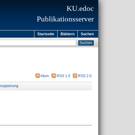
KU.edoc
Publikationsserver
Startseite
Blättern
Suchen
Atom
RSS 1.0
RSS 2.0
ruppierung