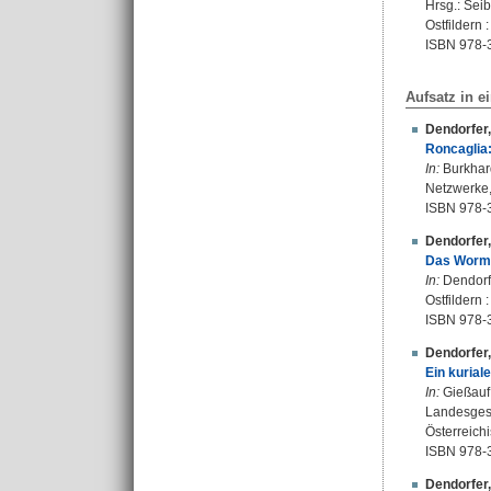
Hrsg.:
Seib
Ostfildern 
ISBN 978-
Aufsatz in 
Dendorfer
Roncaglia
In:
Burkhard
Netzwerke, 
ISBN 978-
Dendorfer
Das Worms
In:
Dendorfe
Ostfildern 
ISBN 978-
Dendorfer
Ein kurial
In:
Gießauf,
Landesgesch
Österreich
ISBN 978-
Dendorfer