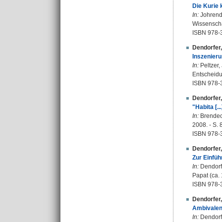
Die Kurie 
In:
Johrendt
Wissenscha
ISBN 978-
Dendorfer
Inszenieru
In:
Peltzer,
Entscheidun
ISBN 978-
Dendorfer
"Habita [.
In:
Brendeck
2008. - S. 
ISBN 978-
Dendorfer
Zur Einfüh
In:
Dendorfe
Papat (ca. 
ISBN 978-
Dendorfer
Ambivalen
In:
Dendorfe