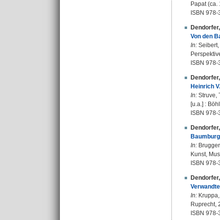
Papat (ca. 
ISBN 978-
Dendorfer
Von den Ba
In:
Seibert,
Perspektive
ISBN 978-
Dendorfer
Heinrich V
In:
Struve, 
[u.a.] : Bö
ISBN 978-
Dendorfer
Baumburg u
In:
Brugger,
Kunst, Musi
ISBN 978-
Dendorfer
Verwandte,
In:
Kruppa, 
Ruprecht, 2
ISBN 978-