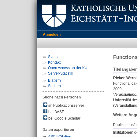
Anmelden
Functiona
Startseite
Kontakt
Open Access an der KU
Titelangabe
Server-Statistik
Ricker, Werne
Blättern
Functional calc
Suchen
2009
Veranstaltung
Suche nach Personen
Universität d
im Publikationsserver
(Veranstaltung
bei BASE
Weitere Ang
bei Google Scholar
Publikationsfo
Daten exportieren
Institutionen d
ASCII Citation