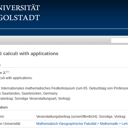
l calculi with applications
n
r J.
:
uli with applications.
:
Internationales mathematisches Festkolloquium zum 65. Geburtstag von Professor 
es Saarlandes, Saarbrücken, Germany.
sbeitrag: Sonstige Veranstaltungsart, Vortrag)
aben
rm:
Veranstaltungsbeitrag (unveröffentlicht): Sonstige, Vortrag
er Universität:
Mathematisch-Geographische Fakultät > Mathematik > Lehrs