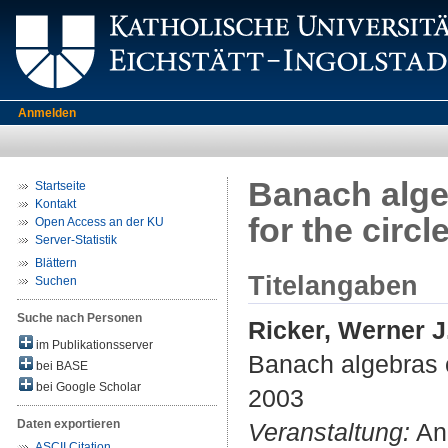
Anmelden
Banach algeb
Startseite
Kontakt
for the circ
Open Access an der KU
Server-Statistik
Blättern
Titelangaben
Suchen
Suche nach Personen
Ricker, Werner J
im Publikationsserver
Banach algebras of
bei BASE
bei Google Scholar
2003
Daten exportieren
Veranstaltung:
Ana
ASCII Citation