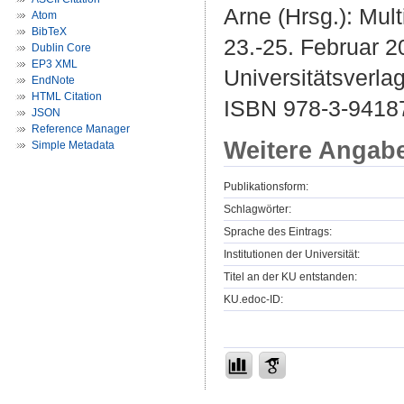
Arne (Hrsg.): Mul
Atom
BibTeX
23.-25. Februar 2
Dublin Core
EP3 XML
Universitätsverla
EndNote
HTML Citation
ISBN 978-3-9418
JSON
Reference Manager
Weitere Angab
Simple Metadata
Publikationsform:
Schlagwörter:
Sprache des Eintrags:
Institutionen der Universität:
Titel an der KU entstanden:
KU.edoc-ID: