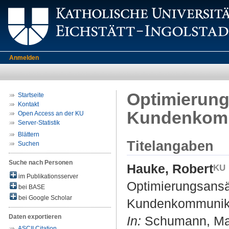
Anmelden
Optimierung
Startseite
Kontakt
Kundenkomm
Open Access an der KU
Server-Statistik
Blättern
Titelangaben
Suchen
Suche nach Personen
Hauke, Robert
im Publikationsserver
Optimierungsansä
bei BASE
bei Google Scholar
Kundenkommunika
Daten exportieren
In:
Schumann, Matth
ASCII Citation