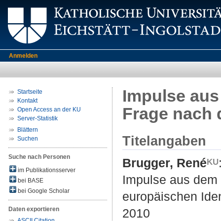
Anmelden
Impulse aus
Startseite
Kontakt
Frage nach d
Open Access an der KU
Server-Statistik
Blättern
Titelangaben
Suchen
Suche nach Personen
Brugger, René
im Publikationsserver
Impulse aus dem 
bei BASE
bei Google Scholar
europäischen Iden
Daten exportieren
2010
ASCII Citation