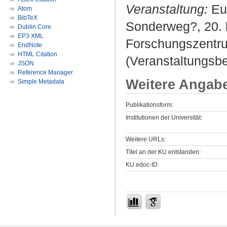
Veranstaltung:
Eur
Atom
BibTeX
Sonderweg?, 20. b
Dublin Core
EP3 XML
Forschungszentrum
EndNote
HTML Citation
(Veranstaltungsb
JSON
Reference Manager
Weitere Angab
Simple Metadata
Publikationsform:
Institutionen der Universität:
Weitere URLs:
Titel an der KU entstanden:
KU.edoc-ID: