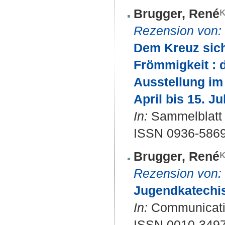
Brugger, René
Rezension von:
Dem Kreuz sich
Frömmigkeit : 
Ausstellung i
April bis 15. J
In:
Sammelblatt /
ISSN 0936-586
Brugger, René
Rezension von:
Jugendkatechis
In:
Communicatio 
ISSN 0010-349