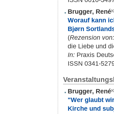
Brugger, René
Worauf kann ic
Bjørn Sortland
(
Rezension von
die Liebe und d
In:
Praxis Deutsc
ISSN 0341-527
Veranstaltungsb
Brugger, René
"Wer glaubt wi
Kirche und subj