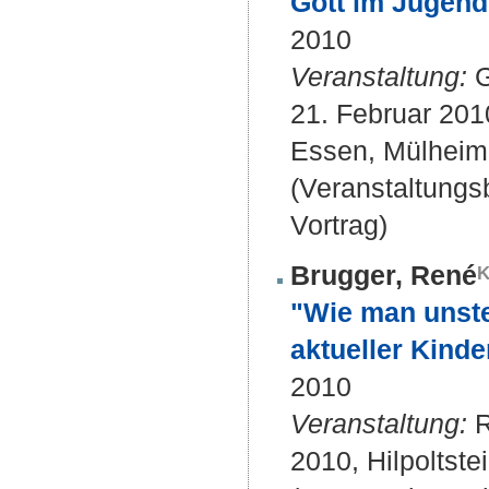
Gott im Jugend
2010
Veranstaltung:
G
21. Februar 201
Essen, Mülheim 
(Veranstaltung
Vortrag)
Brugger, René
"Wie man unster
aktueller Kinde
2010
Veranstaltung:
R
2010, Hilpoltstei