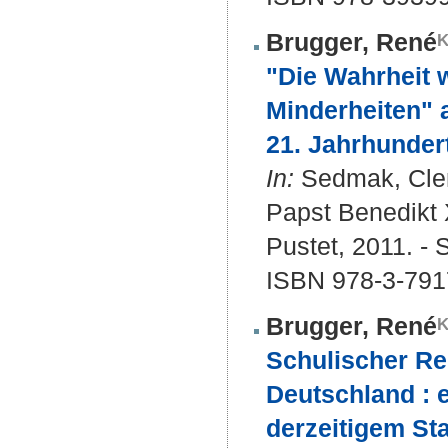
Brugger, René
"Die Wahrheit w
Minderheiten" 
21. Jahrhundert
In:
Sedmak, Clem
Papst Benedikt X
Pustet, 2011. - 
ISBN 978-3-791
Brugger, René
Schulischer Re
Deutschland : 
derzeitigem St