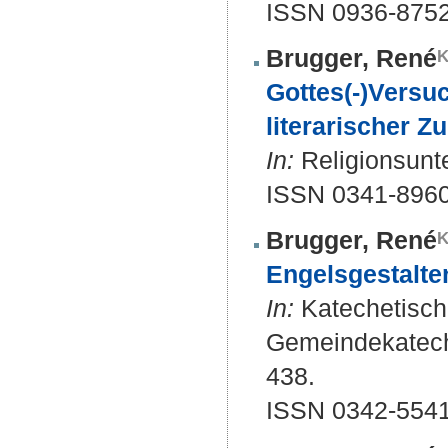
ISSN 0936-875
Brugger, René
Gottes(-)Versu
literarischer Z
In:
Religionsunte
ISSN 0341-8960
Brugger, René
Engelsgestalte
In:
Katechetische 
Gemeindekateche
438.
ISSN 0342-5541