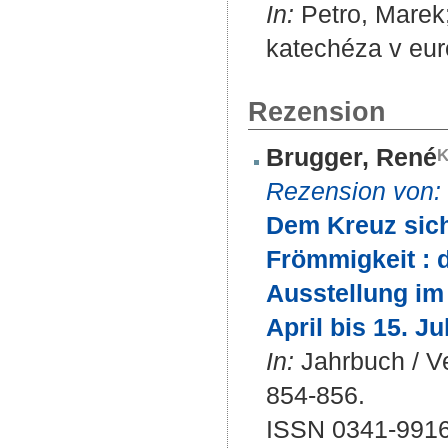
In:
Petro, Marek;
katechéza v euró
Rezension
Brugger, René
Rezension von:
Dem Kreuz sich
Frömmigkeit : 
Ausstellung i
April bis 15. J
In:
Jahrbuch / Ve
854-856.
ISSN 0341-991