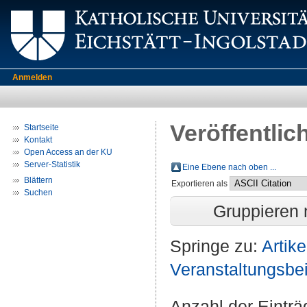
Anmelden
Veröffentlic
Startseite
Kontakt
Open Access an der KU
Server-Statistik
Eine Ebene nach oben ...
Blättern
Exportieren als
Suchen
Gruppieren
Springe zu:
Artike
Veranstaltungsbeit
Anzahl der Eintr