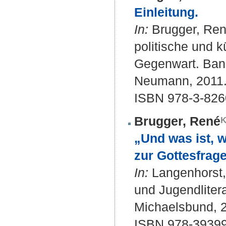
Einleitung.
In:
Brugger, René 
politische und 
Gegenwart. Band
Neumann, 2011. 
ISBN 978-3-826
Brugger, René
„Und was ist, w
zur Gottesfrage
In:
Langenhorst, 
und Jugendliter
Michaelsbund, 2
ISBN 978-39399