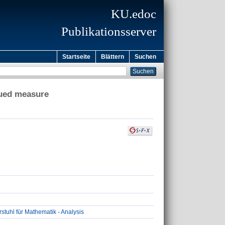
KU.edoc
Publikationsserver
Startseite
Blättern
Suchen
lued measure
tuhl für Mathematik - Analysis