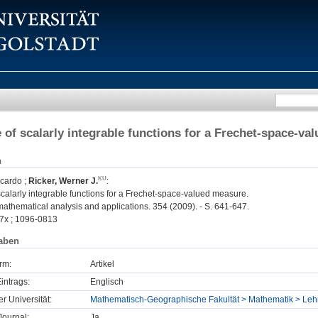
 of scalarly integrable functions for a Frechet-space-va
n
icardo
;
Ricker, Werner J.
:
calarly integrable functions for a Frechet-space-valued measure.
mathematical analysis and applications. 354 (2009). - S. 641-647.
7x ; 1096-0813
aben
rm:
Artikel
intrags:
Englisch
er Universität:
Mathematisch-Geographische Fakultät > Mathematik > Lehrs
ournal:
Ja