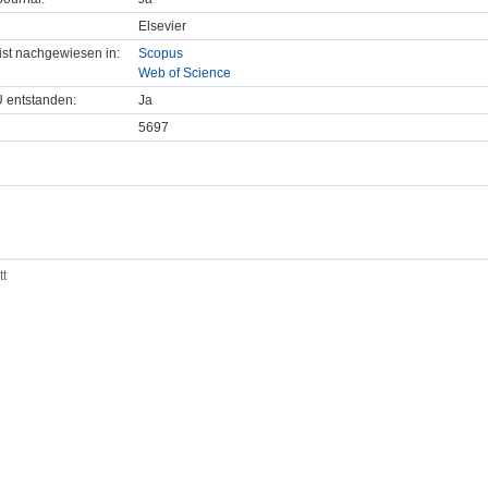
Elsevier
t ist nachgewiesen in:
Scopus
Web of Science
U entstanden:
Ja
5697
tt