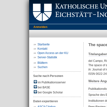
Anmelden
The space
Startseite
Kontakt
Open Access an der KU
Titelangabe
Server-Statistik
del Campo, R
Blättern
The space of s
Suchen
In:
Journal of 
ISSN 0022-24
Suche nach Personen
Weitere Ang
im Publikationsserver
bei BASE
Publikationsfo
bei Google Scholar
Sprache des E
Institutionen d
Daten exportieren
Peer-Review-J
ASCII Citation