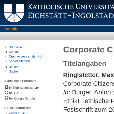
Anmelden
Corporate C
Startseite
Kontakt
Open Access an der KU
Server-Statistik
Titelangaben
Blättern
Suchen
Ringlstetter, Max
Suche nach Personen
Corporate Citizen
im Publikationsserver
In:
Burger, Anton 
bei BASE
bei Google Scholar
Ethik! : ethische
Festschrift zum 2
Daten exportieren
ASCII Citation