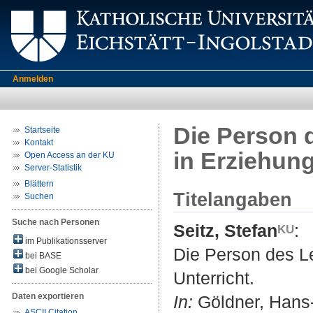
Anmelden
Die Person 
Startseite
Kontakt
in Erziehung
Open Access an der KU
Server-Statistik
Blättern
Titelangaben
Suchen
Suche nach Personen
Seitz, Stefan
:
im Publikationsserver
Die Person des Le
bei BASE
bei Google Scholar
Unterricht.
Daten exportieren
In:
Göldner, Hans-D
ASCII Citation