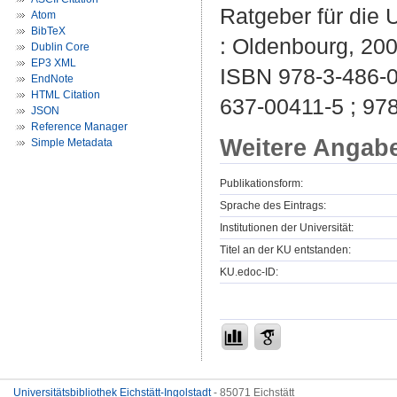
Ratgeber für die U
Atom
BibTeX
: Oldenbourg, 2007
Dublin Core
EP3 XML
ISBN 978-3-486-0
EndNote
HTML Citation
637-00411-5 ; 97
JSON
Reference Manager
Weitere Angab
Simple Metadata
Publikationsform:
Sprache des Eintrags:
Institutionen der Universität:
Titel an der KU entstanden:
KU.edoc-ID:
Universitätsbibliothek Eichstätt-Ingolstadt
- 85071 Eichstätt