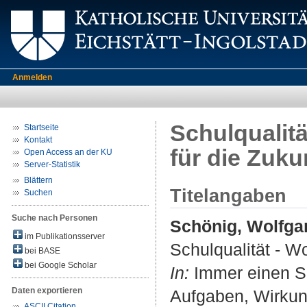
Anmelden
Schulqualit
Startseite
Kontakt
für die Zuku
Open Access an der KU
Server-Statistik
Blättern
Titelangaben
Suchen
Suche nach Personen
Schönig, Wolfga
im Publikationsserver
Schulqualität - W
bei BASE
bei Google Scholar
In:
Immer einen Sch
Daten exportieren
Aufgaben, Wirkun
ASCII Citation