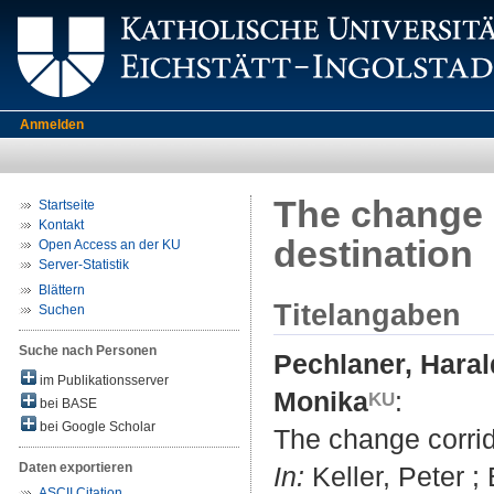
Anmelden
The change c
Startseite
Kontakt
destination
Open Access an der KU
Server-Statistik
Blättern
Titelangaben
Suchen
Suche nach Personen
Pechlaner, Haral
im Publikationsserver
Monika
:
bei BASE
bei Google Scholar
The change corrido
Daten exportieren
In:
Keller, Peter ;
ASCII Citation