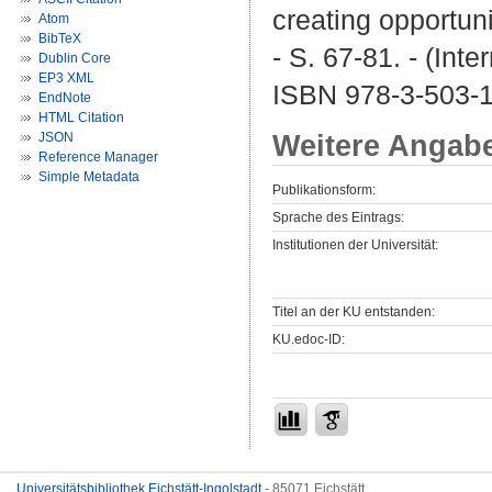
creating opportuni
Atom
BibTeX
- S. 67-81. - (Int
Dublin Core
EP3 XML
ISBN 978-3-503-
EndNote
HTML Citation
Weitere Angab
JSON
Reference Manager
Simple Metadata
Publikationsform:
Sprache des Eintrags:
Institutionen der Universität:
Titel an der KU entstanden:
KU.edoc-ID:
Universitätsbibliothek Eichstätt-Ingolstadt
- 85071 Eichstätt