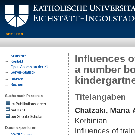
Anmelden
Influences o
Startseite
Kontakt
a number bo
Open Access an der KU
Server-Statistik
kindergartn
Blättern
Suchen
Titelangaben
Suche nach Personen
im Publikationsserver
Chatzaki, Maria-A
bei BASE
bei Google Scholar
Korbinian
:
Daten exportieren
Influences of trai
ASCII Citation