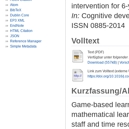
intervention for 
Atom
BibTeX
In:
Cognitive deve
Dublin Core
EP3 XML
ISSN 0885-2014
EndNote
HTML Citation
JSON
Volltext
Reference Manager
Simple Metadata
Text (PDF)
Verfügbar unter folgender 
Download (557kB)
|
Vorsc
Link zum Volltext (externe
https://doi.org/10.1016/j
Kurzfassung/A
Game-based learni
mathematical lear
staff and time res