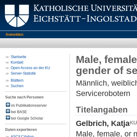
Anmelden
Male, female
Startseite
Kontakt
gender of se
Open Access an der KU
Server-Statistik
Blättern
Männlich, weibli
Suchen
Servicerobotern
Suche nach Personen
im Publikationsserver
Titelangaben
bei BASE
bei Google Scholar
Gelbrich, Katja
Daten exportieren
Male, female, or 
ASCII Citation