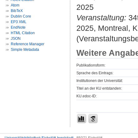
2025
Atom
BibTeX
Veranstaltung:
34t
Dublin Core
EP3 XML
2025, Montreal, 
EndNote
HTML Citation
(Veranstaltungsb
JSON
Reference Manager
Simple Metadata
Weitere Angab
Publikationsform:
Sprache des Eintrags:
Institutionen der Universität:
Titel an der KU entstanden:
KU.edoc-ID: