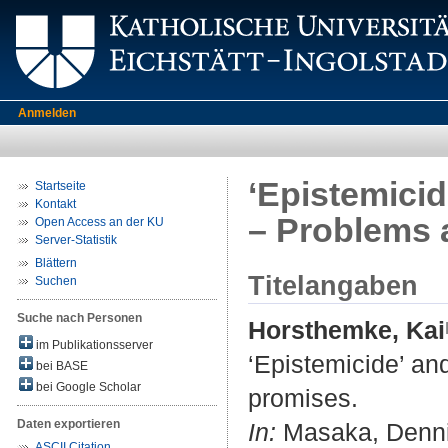
Anmelden
‘Epistemicid
Startseite
Kontakt
– Problems 
Open Access an der KU
Server-Statistik
Blättern
Titelangaben
Suchen
Suche nach Personen
Horsthemke, Kai
im Publikationsserver
‘Epistemicide’ an
bei BASE
bei Google Scholar
promises.
Daten exportieren
In:
Masaka, Dennis
ASCII Citation