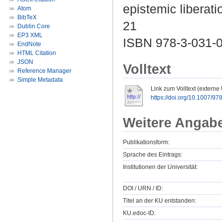
epistemic liberati
Atom
BibTeX
21
Dublin Core
EP3 XML
ISBN 978-3-031-
EndNote
HTML Citation
JSON
Volltext
Reference Manager
Simple Metadata
Link zum Volltext (externe
https://doi.org/10.1007/9
Weitere Angab
Publikationsform:
Sprache des Eintrags:
Institutionen der Universität:
DOI / URN / ID:
Titel an der KU entstanden:
KU.edoc-ID: