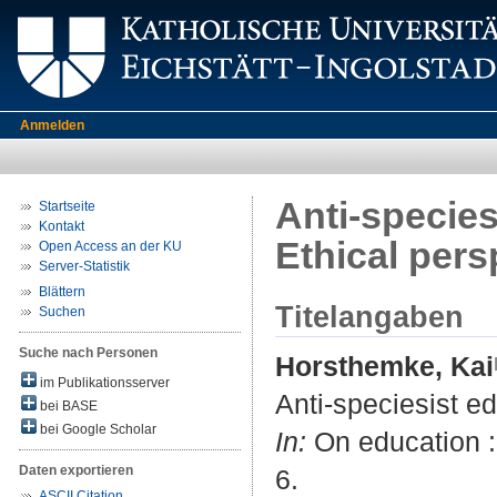
Anmelden
Anti-species
Startseite
Kontakt
Ethical pers
Open Access an der KU
Server-Statistik
Blättern
Titelangaben
Suchen
Suche nach Personen
Horsthemke, Kai
im Publikationsserver
Anti-speciesist ed
bei BASE
bei Google Scholar
In:
On education : 
Daten exportieren
6.
ASCII Citation