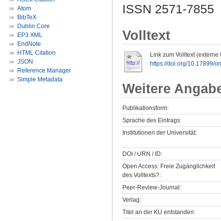
ISSN 2571-7855
Atom
BibTeX
Dublin Core
Volltext
EP3 XML
EndNote
HTML Citation
Link zum Volltext (externe
JSON
https://doi.org/10.17899/
Reference Manager
Simple Metadata
Weitere Angab
Publikationsform:
Sprache des Eintrags:
Institutionen der Universität:
DOI / URN / ID:
Open Access: Freie Zugänglichkeit
des Volltexts?:
Peer-Review-Journal:
Verlag:
Titel an der KU entstanden: