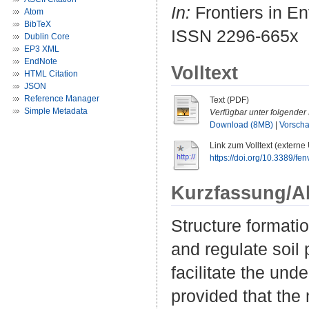
In:
Frontiers in E
Atom
BibTeX
ISSN 2296-665x
Dublin Core
EP3 XML
EndNote
Volltext
HTML Citation
JSON
Reference Manager
Text (PDF)
Simple Metadata
Verfügbar unter folgender 
Download (8MB)
|
Vorsch
Link zum Volltext (externe
https://doi.org/10.3389/f
Kurzfassung/A
Structure formatio
and regulate soil
facilitate the und
provided that the 