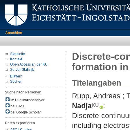
Anmelden
Discrete-co
Startseite
Kontakt
formation in 
Open Access an der KU
Server-Statistik
Blättern
Titelangaben
Suchen
Suche nach Personen
Rupp, Andreas
;
im Publikationsserver
Nadja
:
bei BASE
bei Google Scholar
Discrete-continuu
Daten exportieren
including electrost
ASCII Citation