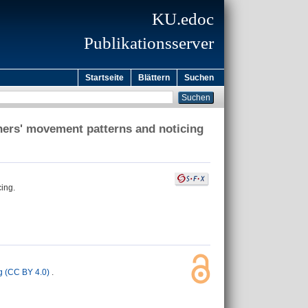
KU.edoc
Publikationsserver
Startseite
Blättern
Suchen
achers' movement patterns and noticing
cing.
 (CC BY 4.0)
.