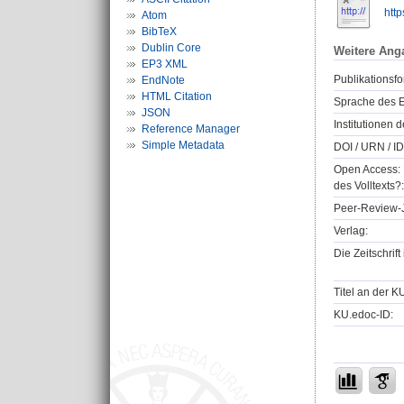
htt
Atom
BibTeX
Dublin Core
Weitere Ang
EP3 XML
Publikationsfo
EndNote
HTML Citation
Sprache des E
JSON
Institutionen d
Reference Manager
Simple Metadata
DOI / URN / ID
Open Access: 
des Volltexts?:
Peer-Review-J
Verlag:
Die Zeitschrif
Titel an der K
KU.edoc-ID: