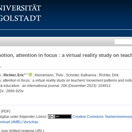
otion, attention in focus : a virtual reality study on te
n
n
;
Richter, Eric
;
Kleickmann, Thilo
;
Scheiter, Katharina
;
Richter, Dirk
:
, attention in focus : a virtual reality study on teachers' movement patterns and noti
 education : an international journal. 206 (Dezember 2023): 104912.
2x ; 2666-920x
t (PDF)
fügbar unter folgender Lizenz:
Creative Commons: Namensnennung
nload (4MB)
|
Vorschau
 zum Volltext (externe URL):