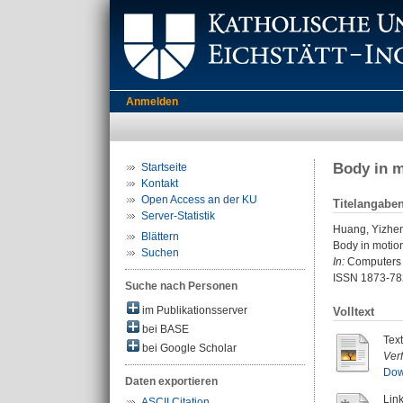
Anmelden
Body in m
Startseite
Kontakt
Open Access an der KU
Titelangabe
Server-Statistik
Huang, Yizhe
Blättern
Body in motion
Suchen
In:
Computers &
ISSN 1873-78
Suche nach Personen
im Publikationsserver
Volltext
bei BASE
Tex
bei Google Scholar
Ver
Dow
Daten exportieren
Link
ASCII Citation