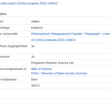
ps://doi.org/10.1016/j.compedu.2023.104912
aben
rm:
Artikel
intrags:
Englisch
er Universität:
Philosophisch-Pädagogische Fakultät > Pädagogik > Lehrs
:
10.1016/j.compedu.2023.104912
Freie Zugänglichkeit
Ja
ournal:
Ja
Pergamon-Elsevier Science Ltd
t ist nachgewiesen in:
Web of Science
DOAJ - Directory of Open Access Journals
U entstanden:
Nein
35072