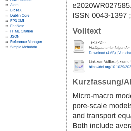
e2020WR027585
Atom
BibTeX
ISSN 0043-1397 
Dublin Core
EP3 XML
EndNote
Volltext
HTML Citation
JSON
Reference Manager
Text (PDF)
Simple Metadata
Verfügbar unter folgender 
Download (4MB)
|
Vorsch
Link zum Volltext (externe
https://doi.org/10.1029/
Kurzfassung/A
Micro‐macro model
pore‐scale models
and transport equ
Both include aver