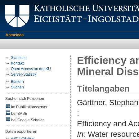
Anmelden
Efficiency 
Startseite
Kontakt
Mineral Diss
Open Access an der KU
Server-Statistik
Blättern
Titelangaben
Suchen
Suche nach Personen
Gärttner, Stephan
im Publikationsserver
:
bei BASE
bei Google Scholar
Efficiency and Ac
Daten exportieren
In:
Water resource
ASCII Citation