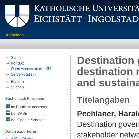
Anmelden
Destination 
Startseite
Kontakt
destination
Open Access an der KU
Server-Statistik
and sustaina
Blättern
Suchen
Titelangaben
Suche nach Personen
im Publikationsserver
Pechlaner, Haral
bei BASE
bei Google Scholar
Destination gover
Daten exportieren
stakeholder netwo
ASCII Citation