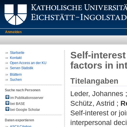
Anmelden
Self‐interest
Startseite
Kontakt
factors in i
Open Access an der KU
Server-Statistik
Blättern
Titelangaben
Suchen
Suche nach Personen
Leder, Johannes
im Publikationsserver
Schütz, Astrid
;
R
bei BASE
bei Google Scholar
Self‐interest or jo
Daten exportieren
interpersonal dec
ASCII Citation