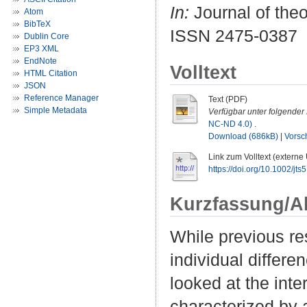
In:
Journal of theo
Atom
BibTeX
ISSN 2475-0387
Dublin Core
EP3 XML
EndNote
Volltext
HTML Citation
JSON
Reference Manager
Text (PDF)
Simple Metadata
Verfügbar unter folgender 
NC-ND 4.0)
.
Download (686kB)
|
Vorsc
Link zum Volltext (externe
https://doi.org/10.1002/jts
Kurzfassung/A
While previous re
individual differe
looked at the inte
characterized by a