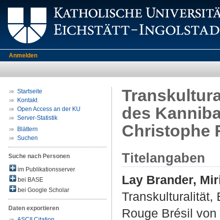
Anmelden
Transkultura
Startseite
Kontakt
des Kanniba
Open Access an der KU
Server-Statistik
Christophe 
Blättern
Suchen
Titelangaben
Suche nach Personen
im Publikationsserver
Lay Brander, Mi
bei BASE
bei Google Scholar
Transkulturalität
Daten exportieren
Rouge Brésil von 
ASCII Citation