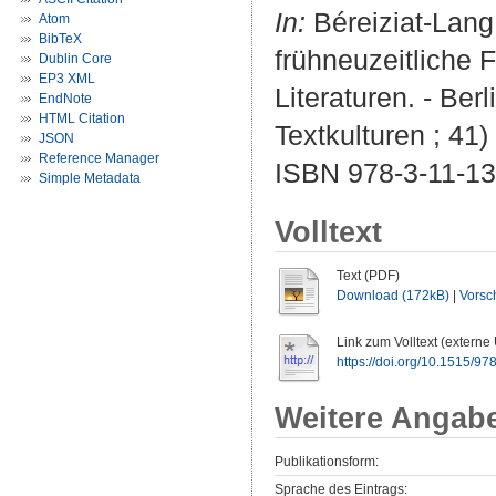
In:
Béreiziat-Lang
Atom
BibTeX
frühneuzeitliche 
Dublin Core
EP3 XML
Literaturen. - Ber
EndNote
HTML Citation
Textkulturen ; 41)
JSON
Reference Manager
ISBN 978-3-11-13
Simple Metadata
Volltext
Text (PDF)
Download (172kB)
|
Vorsc
Link zum Volltext (externe
https://doi.org/10.1515/
Weitere Angab
Publikationsform:
Sprache des Eintrags: