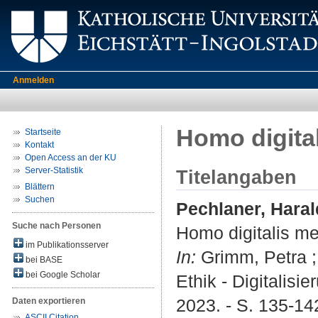
Anmelden
Homo digita
Startseite
Kontakt
Open Access an der KU
Server-Statistik
Titelangaben
Blättern
Suchen
Pechlaner, Haral
Suche nach Personen
Homo digitalis m
im Publikationsserver
In:
Grimm, Petra ; 
bei BASE
bei Google Scholar
Ethik - Digitalisi
2023. - S. 135-142
Daten exportieren
ASCII Citation