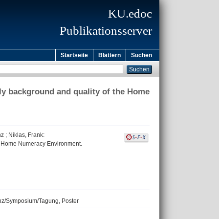
KU.edoc
Publikationsserver
Startseite
Blättern
Suchen
ily background and quality of the Home
nz
;
Niklas, Frank
:
the Home Numeracy Environment.
renz/Symposium/Tagung, Poster