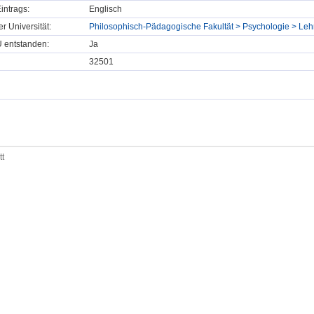
intrags:
Englisch
er Universität:
Philosophisch-Pädagogische Fakultät > Psychologie > Leh
U entstanden:
Ja
32501
tt