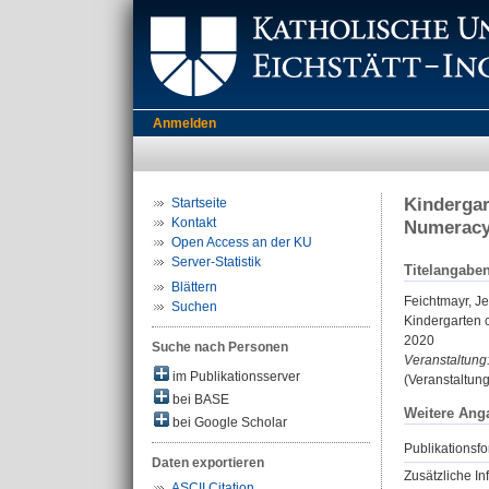
Anmelden
Kindergar
Startseite
Kontakt
Numeracy
Open Access an der KU
Server-Statistik
Titelangabe
Blättern
Feichtmayr, J
Suchen
Kindergarten 
2020
Suche nach Personen
Veranstaltung
im Publikationsserver
(Veranstaltun
bei BASE
Weitere Ang
bei Google Scholar
Publikationsfo
Daten exportieren
Zusätzliche In
ASCII Citation