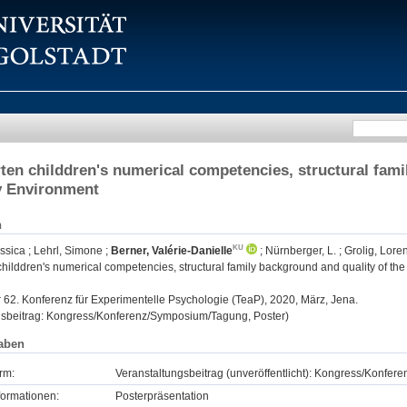
ten childdren's numerical competencies, structural fam
 Environment
n
essica
;
Lehrl, Simone
;
Berner, Valérie-Danielle
;
Nürnberger, L.
;
Grolig, Lore
childdren's numerical competencies, structural family background and quality of 
:
62. Konferenz für Experimentelle Psychologie (TeaP), 2020, März, Jena.
gsbeitrag: Kongress/Konferenz/Symposium/Tagung, Poster)
aben
rm:
Veranstaltungsbeitrag (unveröffentlicht): Kongress/Konfe
formationen:
Posterpräsentation