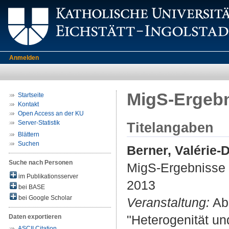
Anmelden
MigS-Ergebn
Startseite
Kontakt
Open Access an der KU
Server-Statistik
Titelangaben
Blättern
Suchen
Berner, Valérie-D
Suche nach Personen
MigS-Ergebnisse 
im Publikationsserver
2013
bei BASE
bei Google Scholar
Veranstaltung:
Ab
"Heterogenität un
Daten exportieren
ASCII Citation