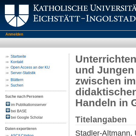
Anmelden
Unterrichte
Startseite
Kontakt
und Jungen
Open Access an der KU
Server-Statistik
zwischen imp
Blättern
Suchen
didaktische
Suche nach Personen
Handeln in 
im Publikationsserver
bei BASE
Titelangaben
bei Google Scholar
Daten exportieren
Stadler-Altmann, 
ASCII Citation