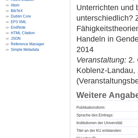
Atom
Unterrichten und
BibTeX
unterschiedlich?
Dublin Core
EP3 XML
Fähigkeitstheorie
EndNote
HTML Citation
Handeln in Gende
JSON
Reference Manager
2014
Simple Metadata
Veranstaltung:
2. 
Koblenz-Landau, 
(Veranstaltungsb
Weitere Angab
Publikationsform:
Sprache des Eintrags:
Institutionen der Universität:
Titel an der KU entstanden: